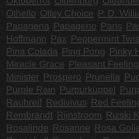
Oktoberrot
Oldenburg
Oleande
Othello
Otley Choice
P. D. Will
Papagena
Papageno
Paris
Pa
Hoffmann
Pax
Peppermint Twis
Pina Colada
Ping Pong
Pinky H
Miracle Grace
Pleasant Feeling
Minister
Prospero
Prunella
Pud
Purple Rain
Purpurkuppel
Purp
Rauhreif
Redivivus
Red Feelin
Rembrandt
Rijnstroom
Rizski 
Rosalinde
Rosanne
Rosa Goli