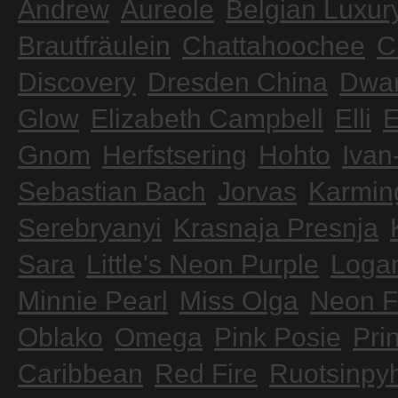
Andrew
Aureole
Belgian Luxur
Brautfräulein
Chattahoochee
C
Discovery
Dresden China
Dwar
Glow
Elizabeth Campbell
Elli
E
Gnom
Herfstsering
Hohto
Ivan
Sebastian Bach
Jorvas
Karmin
Serebryanyi
Krasnaja Presnja
Sara
Little's Neon Purple
Logan
Minnie Pearl
Miss Olga
Neon F
Oblako
Omega
Pink Posie
Pri
Caribbean
Red Fire
Ruotsinpy