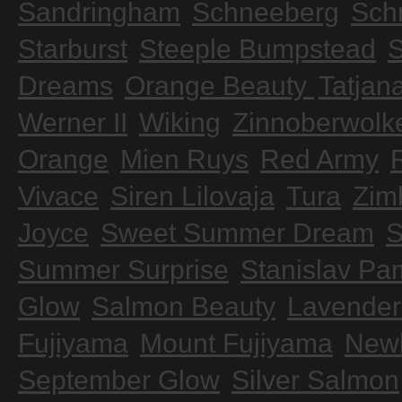
Sandringham
Schneeberg
Sch
Starburst
Steeple Bumpstead
S
Dreams
Orange Beauty
Tatjan
Werner II
Wiking
Zinnoberwolk
Orange
Mien Ruys
Red Army
Vivace
Siren Lilovaja
Tura
Zim
Joyce
Sweet Summer Dream
S
Summer Surprise
Stanislav Pam
Glow
Salmon Beauty
Lavender
Fujiyama
Mount Fujiyama
Newb
September Glow
Silver Salmon