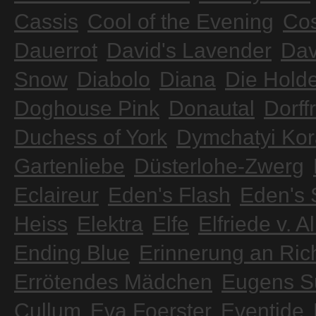
Cassis
Cool of the Evening
Cos
Dauerrot
David's Lavender
Dav
Snow
Diabolo
Diana
Die Hold
Doghouse Pink
Donautal
Dorff
Duchess of York
Dymchatyi Kor
Gartenliebe
Düsterlohe-Zwerg
Eclaireur
Eden's Flash
Eden's 
Heiss
Elektra
Elfe
Elfriede v. A
Ending Blue
Erinnerung an Ric
Errötendes Mädchen
Eugens S
Cullum
Eva Foerster
Eventide