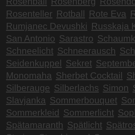
Rosenball
Rosenberg
Rosend
Rosenteller
Rotball
Rote Eva
Rumjanec Devushki
Russkaja 
San Antonio
Sarastro
Schaumk
Schneelicht
Schneerausch
Sch
Seidenkuppel
Sekret
Septemb
Monomaha
Sherbet Cocktail
S
Silberauge
Silberlachs
Simon
Slavjanka
Sommerbouquet
So
Sommerkleid
Sommerlicht
Soph
Spätamaranth
Spätlicht
Spätro