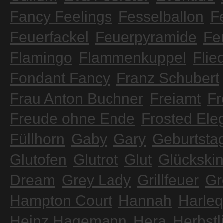
Fancy Feelings
Fesselballon
F
Feuerfackel
Feuerpyramide
Fe
Flamingo
Flammenkuppel
Flie
Fondant Fancy
Franz Schubert
Frau Anton Buchner
Freiamt
Fr
Freude ohne Ende
Frosted Ele
Füllhorn
Gaby
Gary
Geburtsta
Glutofen
Glutrot
Glut
Glückski
Dream
Grey Lady
Grillfeuer
Gr
Hampton Court
Hannah
Harleq
Heinz Hagemann
Hera
Herbstl