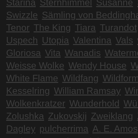
Starina
Sternhimmel
Susanne
Swizzle
Sämling von Beddingh
Tenor
The King
Tiara
Turandot
Uspech
Utopia
Valentina
Vals
Gloriosa
Vita
Wanadis
Waterm
Weisse Wolke
Wendy House
W
White Flame
Wildfang
Wildform
Kesselring
William Ramsay
Wi
Wolkenkratzer
Wunderhold
Wür
Zolushka
Zukovskij
Zweiklang
Dagley
pulcherrima
A. E. Amos