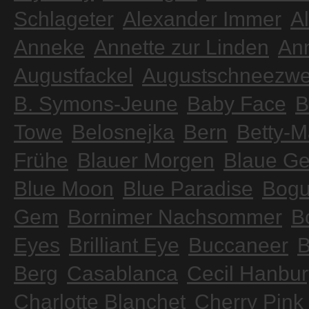
Schlageter
Alexander Immer
Al
Anneke
Annette zur Linden
An
Augustfackel
Augustschneezwe
B. Symons-Jeune
Baby Face
B
Towe
Belosnejka
Bern
Betty-M
Frühe
Blauer Morgen
Blaue Ge
Blue Moon
Blue Paradise
Bogu
Gem
Bornimer Nachsommer
B
Eyes
Brilliant Eye
Buccaneer
B
Berg
Casablanca
Cecil Hanbur
Charlotte Blanchet
Cherry Pink