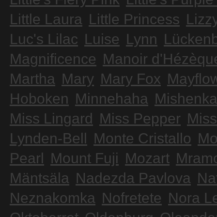
Little Laura
Little Princess
Lizz
Luc's Lilac
Luise
Lynn
Lücken
Magnificence
Manoir d'Hézèqu
Martha
Mary
Mary Fox
Mayflo
Hoboken
Minnehaha
Mishenk
Miss Lingard
Miss Pepper
Miss
Lynden-Bell
Monte Cristallo
Mo
Pearl
Mount Fuji
Mozart
Mramo
Mäntsäla
Nadezda Pavlova
Na
Neznakomka
Nofretete
Nora L