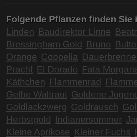
Folgende Pflanzen finden Sie i
Linden
Baudirektor Linne
Beatr
Bressingham Gold
Bruno
Butte
Orange
Coppelia
Dauerbrenne
Pracht
El Dorado
Fata Morgan
Käthchen
Flammenrad
Flamme
Gelbe Waltraut
Goldene Jugen
Goldlackzwerg
Goldrausch
Gol
Herbstgold
Indianersommer
Ja
Kleine Aprikose
Kleiner Fuchs