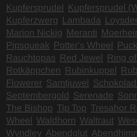
Kupfersprudel
Kupfersprudel (
Kupferzwerg
Lambada
Loysde
Marion Nickig
Meranti
Moerhei
Pipsqueak
Potter's Wheel
Puc
Rauchtopas
Red Jewel
Ring of
Rotkäppchen
Rubinkuppel
Rub
Flowerer
Samtjuwel
Schokolad
Septembergold
Serenade
Sonn
The Bishop
Tip Top
Tresahor 
Wheel
Waldhorn
Waltraut
Wes
Wyndley
Abendglut
Abendhim