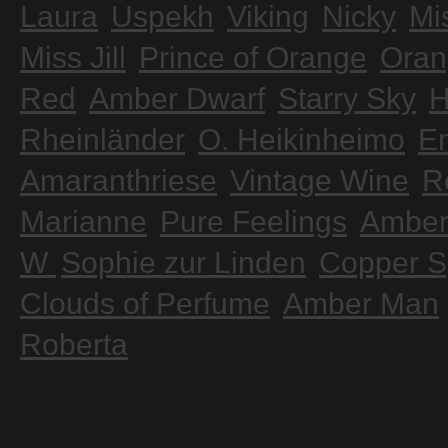
Laura
Uspekh
Viking
Nicky
Mi
Miss Jill
Prince of Orange
Oran
Red
Amber Dwarf
Starry Sky
H
Rheinländer
O. Heikinheimo
Em
Amaranthriese
Vintage Wine
R
Marianne
Pure Feelings
Ambe
W
Sophie zur Linden
Copper S
Clouds of Perfume
Amber Man
Roberta