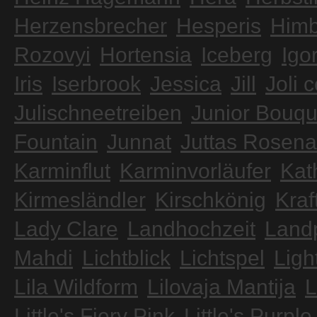
Herzensbrecher
Hesperis
Himb
Rozovyi
Hortensia
Iceberg
Igo
Iris
Iserbrook
Jessica
Jill
Joli 
Julischneetreiben
Junior Bouqu
Fountain
Junnat
Juttas Rosen
Karminflut
Karminvorläufer
Kat
Kirmesländler
Kirschkönig
Kraf
Lady Clare
Landhochzeit
Landp
Mahdi
Lichtblick
Lichtspel
Ligh
Lila Wildform
Lilovaja Mantija
L
Little's Fiery Pink
Little's Purple